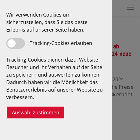
Wir verwenden Cookies um
sicherzustellen, dass Sie das beste
Blog
Erlebnis auf unserer Seite haben.
Tracking-Cookies erlauben
Achtung ab
01.02.2024 neue
Tracking-Cookies dienen dazu, Website-
Preise
Besucher und ihr Verhalten auf der Seite
22.02.2024
zu speichern und auswerten zu können.
Ab 01.02.2024
Dadurch haben wir die Möglichkeit das
werden die Preise
Benutzererlebnis auf unserer Website zu
um ca. 6% erhöht.
verbessern.
Somit kostet die PKW-HU 97,00 € ohne und
Auswahl zustimmen
149,00 € mit Abgasuntersuchung!
mehr