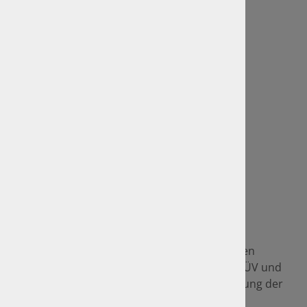
Home / Startseite
GTÜ Website
Anfahrt und Standorte
Sitemap
Rechtliches
Impressum
Datenschutz
GTÜ-Vertragspartner
Als GTÜ-Vertragspartner sind wir im amtlichen
Bereich seit vielen Jahren Mitbewerber von TÜV und
DEKRA und setzen im Namen und auf Rechnung der
GTÜ amtliche Prüfungen sowie z. B. die