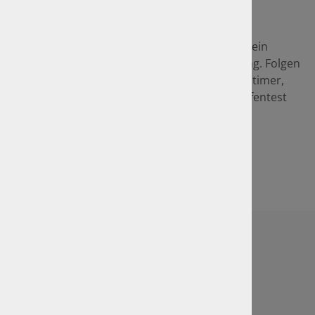
Ratgeber & Publikationen
Die GTÜ stellt für Sie als besonderen Service ein
breites Spektrum an Ratgebern zur Verfügung. Folgen
Sie dem Link und Sie erfahren mehr über Oldtimer,
Autopflegetipps fürs Frühjahr, den Winterreifentest
und vieles mehr!
Zu den Ratgebern