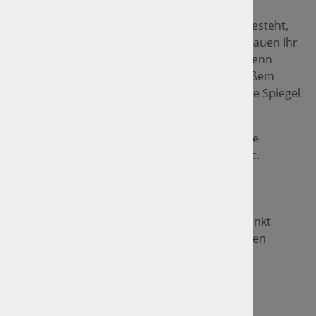
Wie Ihr Fahrzeug auf Anhieb durchkommt
Wenn Ihr Auto oder Motorrad die HU nicht besteht,
müssen Sie erneut vorfahren. Besser, Sie schauen Ihr
Kfz vor dem Termin einmal ganz genau an. Denn
manche Mängel sind auch vom Laien mit bloßem
Auge erkennbar, z. B. defekte Leuchten, blinde Spiegel
oder eine beschädigte Frontscheibe.
Folgen Sie einfach diesem Link, dort finden Sie
Checklisten für Pkw, Motorräder, Caravan, etc.
Zu den Checklisten
Gehen Sie einfach die Checkliste Punkt für Punkt
durch. Wenn Sie alle Fragen mit Ja beantworten
können, macht auch Ihr Kfz bei der
Hauptuntersuchung eine gute Figur.