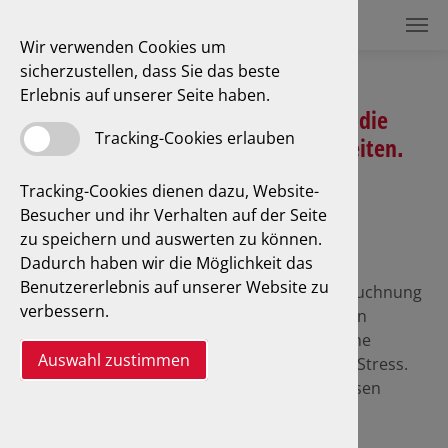
Wir verwenden Cookies um
sicherzustellen, dass Sie das beste
Erlebnis auf unserer Seite haben.
Tipps, wie Sie Ihr Fahrzeug auf die
Tracking-Cookies erlauben
Hauptuntersuchung (HU) vorbereiten.
Tracking-Cookies dienen dazu, Website-
Besucher und ihr Verhalten auf der Seite
zu speichern und auswerten zu können.
Hauptuntersuchung ohne Stress!
Dadurch haben wir die Möglichkeit das
Benutzererlebnis auf unserer Website zu
Der bevorstehende Termin zur Hauptuntersuchnung
verbessern.
(HU) macht vielen Auto- und Motorradfahrern
Kopfzerbrechen. "Kommt mein Fahrzeug ohne
Auswahl zustimmen
Beanstandungen durch?" Vergessen Sie den Stress.
Bereiten Sie sich einfach mit der GTÜ auf diesen
Termin vor.