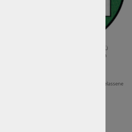
Von Feinstaub bis Schadstoffgruppe - die GTÜ
informiert Sie über Gesundheitsrisiken durch
Feinstaub, gibt einen Überblick über die
Umweltzonen sowie Nachrüstinformationen.
Natürlich erhalten Sie Ihre jeweilige
Schadstoffplakette (auch für im Ausland zugelassene
Fahrzeuge) bei uns.
Hier finden Sie weitere Informationen