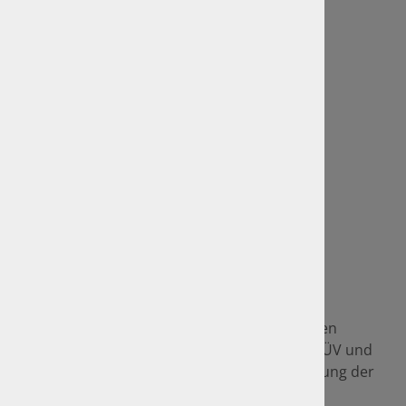
Home / Startseite
GTÜ Website
Anfahrt und Standorte
Sitemap
Rechtliches
Impressum
Datenschutz
GTÜ-Vertragspartner
Als GTÜ-Vertragspartner sind wir im amtlichen
Bereich seit vielen Jahren Mitbewerber von TÜV und
DEKRA und setzen im Namen und auf Rechnung der
GTÜ amtliche Prüfungen sowie z. B. die