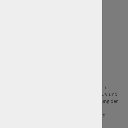
GTÜ Website
Anfahrt und Standorte
Sitemap
Rechtliches
Impressum
Datenschutz
GTÜ-Vertragspartner
Als GTÜ-Vertragspartner sind wir im amtlichen
Bereich seit vielen Jahren Mitbewerber von TÜV und
DEKRA und setzen im Namen und auf Rechnung der
GTÜ amtliche Prüfungen sowie z. B. die
Hauptuntersuchung inkl. "AU/UMA" für Sie um.