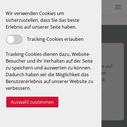
Wir verwenden Cookies um
Anfahrt und Öffnungszeiten
sicherzustellen, dass Sie das beste
Erlebnis auf unserer Seite haben.
Tracking-Cookies erlauben
Tracking-Cookies dienen dazu, Website-
Besucher und ihr Verhalten auf der Seite
Zum Aktivieren der eingebetteten Karte bitte auf
zu speichern und auswerten zu können.
den Link klicken. Durch das Aktivieren werden
Dadurch haben wir die Möglichkeit das
Daten an den jeweiligen Anbieter übermittelt.
Benutzererlebnis auf unserer Website zu
Weitere Informationen können unserer
verbessern.
Datenschutzerklärung entnommen werden.
Auswahl zustimmen
Inhalt anzeigen